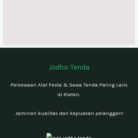
n
g
i
n
k
a
n
Jodho Tenda
Persewaan Alat Pesta & Sewa Tenda Paling Laris
di Klaten.
Jaminan kualitas dan kepuasan pelanggan!