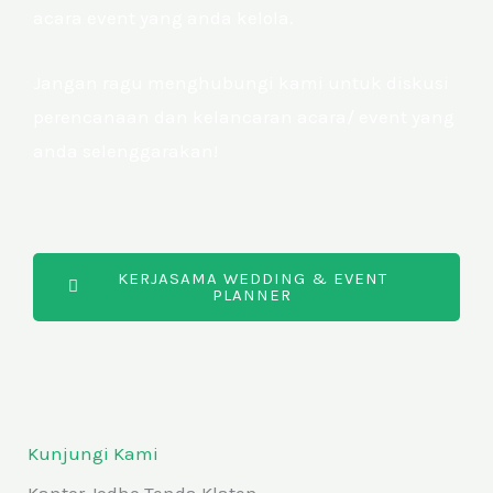
acara event yang anda kelola.
Jangan ragu menghubungi kami untuk diskusi
perencanaan dan kelancaran acara/ event yang
anda selenggarakan!
KERJASAMA WEDDING & EVENT
PLANNER
Kunjungi Kami
Kantor Jodho Tenda Klaten