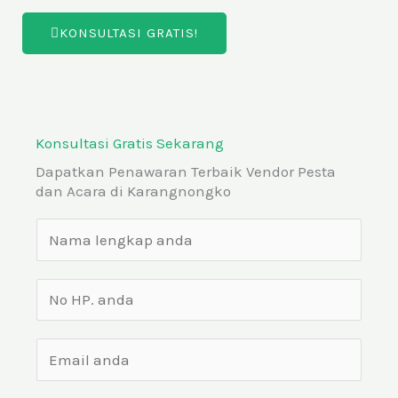
KONSULTASI GRATIS!
Konsultasi Gratis Sekarang
Dapatkan Penawaran Terbaik Vendor Pesta
dan Acara di Karangnongko
N
a
m
N
a
o
*
H
E
P
m