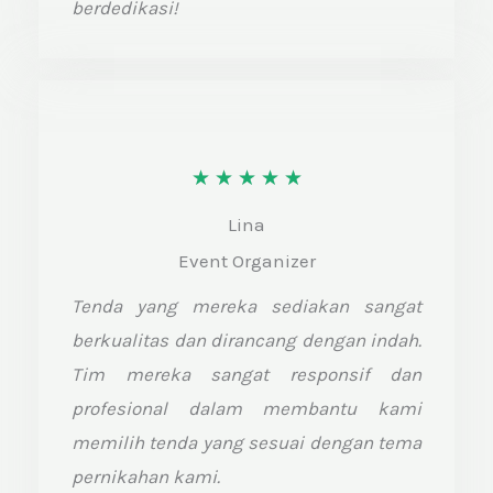
berdedikasi!
R
★
★
★
★
★
a
Lina
t
Event Organizer
e
Tenda yang mereka sediakan sangat
d
berkualitas dan dirancang dengan indah.
5
Tim mereka sangat responsif dan
o
profesional dalam membantu kami
memilih tenda yang sesuai dengan tema
u
pernikahan kami.
t