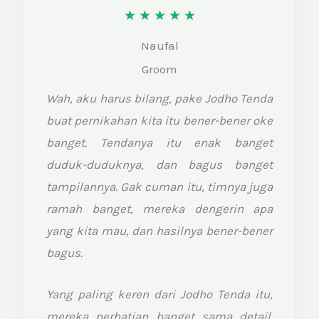
R
★
★
★
★
★
a
Naufal
t
Groom
e
Wah, aku harus bilang, pake Jodho Tenda
d
buat pernikahan kita itu bener-bener oke
5
banget. Tendanya itu enak banget
o
duduk-duduknya, dan bagus banget
tampilannya. Gak cuman itu, timnya juga
u
ramah banget, mereka dengerin apa
t
yang kita mau, dan hasilnya bener-bener
o
bagus.
f
5
Yang paling keren dari Jodho Tenda itu,
mereka perhatian banget sama detail.