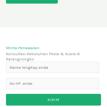
Minta Penawaran
Konsultasi Kebutuhan Pesta & Acara di
Karangnongko
N
a
m
N
a
o
*
H
KIRIM
P