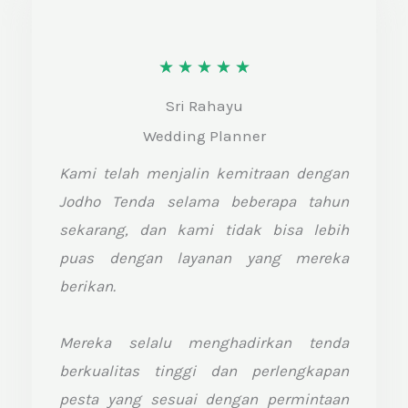
R
★
★
★
★
★
a
Sri Rahayu
t
Wedding Planner
e
Kami telah menjalin kemitraan dengan
d
Jodho Tenda selama beberapa tahun
5
sekarang, dan kami tidak bisa lebih
o
puas dengan layanan yang mereka
berikan.
u
t
Mereka selalu menghadirkan tenda
o
berkualitas tinggi dan perlengkapan
f
pesta yang sesuai dengan permintaan