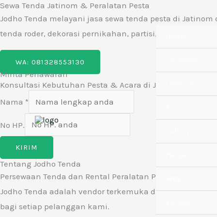
Sewa Tenda Jatinom & Peralatan Pesta
Skip
+62813 2855 3130
Jodho Tenda: 
Jodho Tenda melayani jasa sewa tenda pesta di Jatinom 
to
tenda roder, dekorasi pernikahan, partisi, ac standing, f
Home
content
Company
WA: 081328553130
Minta Penawaran
Layanan
Konsultasi Kebutuhan Pesta & Acara di Jatinom
Nama
*
Acara
No HP.
Gallery
KIRIM
Harga
Tentang Jodho Tenda
Persewaan Tenda dan Rental Peralatan Pesta Terbaik di 
Area
Jodho Tenda adalah vendor terkemuka di industri sew
Kontak
bagi setiap pelanggan kami.