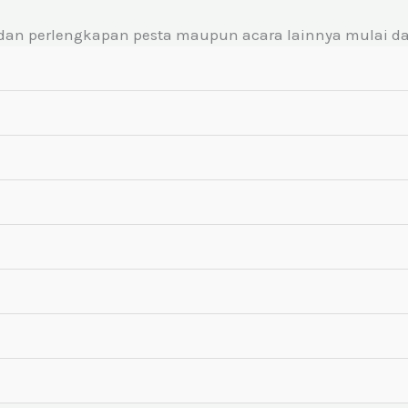
Gg. Merapi, Ngingas Kidul, Bareng Lor, Klaten Utara, Klaten, Jaw
dan perlengkapan pesta maupun acara lainnya mulai dari
looring event, dll. Hubungi kami untuk konsultasi!
Jatinom
a tenda dan perlengkapan pesta yang berkomitmen untu