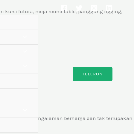
a Tengah 57438
 kursi futura, meja round table, panggung rigging,
TELEPON
k menciptakan pengalaman berharga dan tak terlupakan