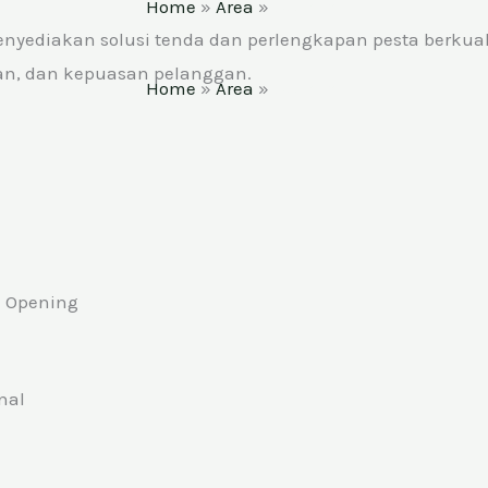
Home
»
Area
»
Jatinom
enyediakan solusi tenda dan perlengkapan pesta berkua
lan, dan kepuasan pelanggan.
Home
»
Area
»
Jatinom
d Opening
nal